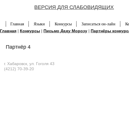
ВЕРСИЯ ДЛЯ СЛАБОВИДЯЩИХ
Главная
Языки
Конкурсы
Записаться он-лайн
К
Главная
|
Конкурсы
|
Письмо Деду Морозу
|
Партнёры конкурс
Партнёр 4
г. Хабаровск, ул. Гоголя 43
(4212) 70-39-20