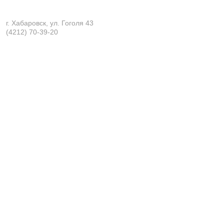
Если мы раз
г. Хабаровск, ул. Гоголя 43
(4212) 70-39-20
что же обозн
по написани
поэтому пра
изображение 
еще одно ис
Именно оно 
В конкурсе 
подготовле
определенно
слова уровня
A2. Значени
произношен
предложении