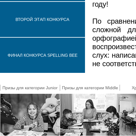
году!
ВТОРОЙ ЭТАП КОНКУРСА
По сравнен
сложной дл
орфографией
воспроизвес
слух: напис
ФИНАЛ КОНКУРСА SPELLING BEE
не соответс
Например, 
/`lɛstər skw
Призы для категории Junior
Призы для категории Middle
Х
сложной за
попросить п
«Would you sp
произношени
состязаний.