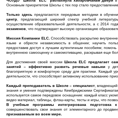
ЧОУДО "Школа "ELC" распахнула хабаровчанам двери
в 
Основным приоритетом Школы с тех пор стало предоставление 
Только здесь
предлагаются передовые методики в обучен
центр
, предлагающий широкий спектр учебной литератур
осуществление образовательной деятельности, а с 2014 год
экзаменов
, что подтверждает высокую организацию образоват
Миссия Компании ELC.
Способствовать раскрытию внутреннег
языке и обрести независимость в общении; научить поль
предоставив доступ к лучшим аутентичным пособиям; помочь 
внутреннюю самооценку и самомотивацию, раскрывая еще бол
Для достижения своей миссии
Школа ELC предлагает са
занятий – эффективно развить речевые навыки
у дете
благоприятную и комфортную среду для практики. Каждый у
деятельности, что способствует активному использованию при
Каждый преподаватель в Школе – специалист
, владеющий
знания и умения подтверждены Кембриджскими Сертификатам
используется самое передовое оснащение: каждый класс уком
видео материал, таблицы, флэш-карты, тесты и игры, что позв
В учебные программы интегрирована подготовка к
совершенствовать свои знания от элементарного до продвин
признаваемым во всем мире.