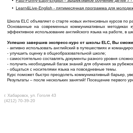
•
Fast-Funny-Easy-English - эффективное обучение детей 7 -
•
Learn&Live-English - пятимесячная программа для молоде
Школа ELC объявляет о старте новых интенсивных курсов по р
Основанные на современных коммуникативных методиках ку
эффективное использование английского языка на работе, в ш
Успешно завершив экспресс-курс от школы ELC, Вы сможе
- активно использовать английский в путешествиях и командиро
- улучшить оценку в общеобразовательной школе;
- самостоятельно составлять документы разного уровня сложно
- получить необходимый багаж знаний для обучения за рубежо
- общаться с носителями языка на повседневные темы.
Курс поможет быстро преодолеть коммуникативный барьер, уве
Результаты – после нескольких занятий! Посещение первого 
г. Хабаровск, ул. Гоголя 43
(4212) 70-39-20