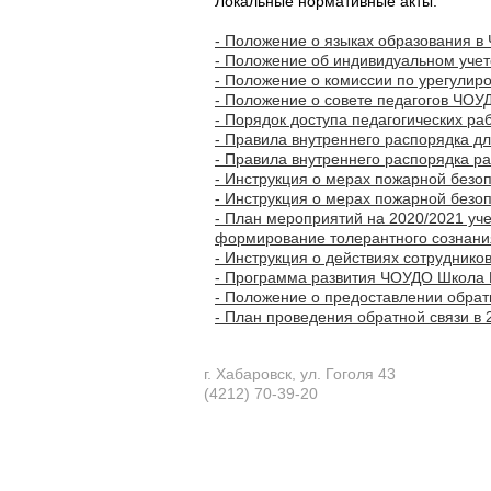
Локальные нормативные акты:
- Положение о языках образования 
- Положение об индивидуальном уче
- Положение о комиссии по урегулир
- Положение о совете педагогов ЧОУ
- Порядок доступа педагогических ра
- Правила внутреннего распорядка дл
- Правила внутреннего распорядка р
- Инструкция о мерах пожарной безоп
- Инструкция о мерах пожарной безо
- План мероприятий на 2020/2021 уч
формирование толерантного сознани
- Инструкция о действиях сотрудников
- Программа развития ЧОУДО Школа 
- Положение о предоставлении обра
- План проведения обратной связи в 
г. Хабаровск, ул. Гоголя 43
(4212) 70-39-20