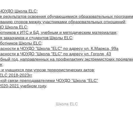
в ЧОУДО Школа ELC
;
те результатов освоения обучающимися образовательных программ
ованию споров между участниками образовательных отношений;
ДО Школа ELC;
ботников к ИТС и БД, учебным и методическим материалам;
я заказчиков и студентов Школы ELC;
аботников Школы ELC;
асности в ЧОУДО "Школа "ELC" по адресу ул. К.Маркса, 99а
пасности в ЧОУДО "Шко
ла "ELC" по адресу ул. Гоголя, 43
ебный год, направленных на профилактику экстремистских проявле
я;
 и учащихся при угрозе террористических актов;
ELC 2018-2023гг
тной связи преподавателями ЧОУДО “Школа “ELC”
2020-2021 учебном году
.
Школа ELC