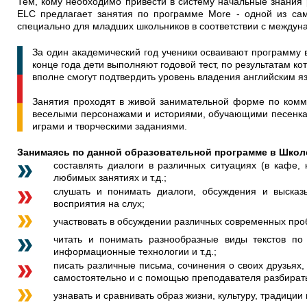
Тем, кому необходимо привести в систему начальные знания р
ELC предлагает занятия по программе More - одной из са
специально для младших школьников в соответствии с междун
За один академический год ученики осваивают программу 
конце года дети выполняют годовой тест, по результатам к
вполне смогут подтвердить уровень владения английским язы
Занятия проходят в живой занимательной форме по комму
веселыми персонажами и историями, обучающими песенка
играми и творческими заданиями.
Занимаясь по данной образовательной программе в Школе
составлять диалоги в различных ситуациях (в кафе, к
любимых занятиях и т.д.;
слушать и понимать диалоги, обсуждения и высказ
восприятия на слух;
участвовать в обсуждении различных современных проб
читать и понимать разнообразные виды текстов п
информационные технологии и т.д.;
писать различные письма, сочинения о своих друзьях,
самостоятельно и с помощью преподавателя разбиратьс
узнавать и сравнивать образ жизни, культуру, традиции